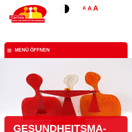
A
A
A
MENÜ ÖFFNEN
GE­SUND­HEITS­MA­