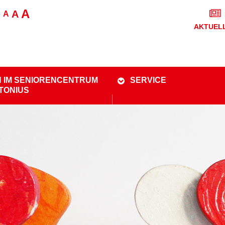
A
A
A
AKTUEL
 IM SENIORENCENTRUM
SERVICE
NTONIUS