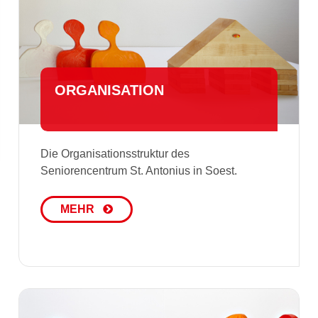
OR­GA­NI­SA­TI­ON
Die Organisationsstruktur des
Seniorencentrum St. Antonius in Soest.
MEHR