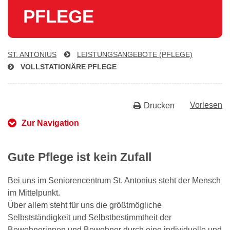
PFLEGE
ST. ANTONIUS
LEIS­TUNGS­AN­GE­BO­TE (PFLEGE)
VOLL­STA­TIO­NÄ­RE PFLEGE
Vorlesen
Drucken
Zur Navigation
Gute Pflege ist kein Zufall
Bei uns im Seniorencentrum St. Antonius steht der Mensch
im Mittelpunkt.
Über allem steht für uns die größtmögliche
Selbstständigkeit und Selbstbestimmtheit der
Bewohnerinnen und Bewohner durch eine individuelle und