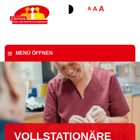
A
A
A
MENÜ ÖFFNEN
VOLL­STA­TIO­NÄ­RE