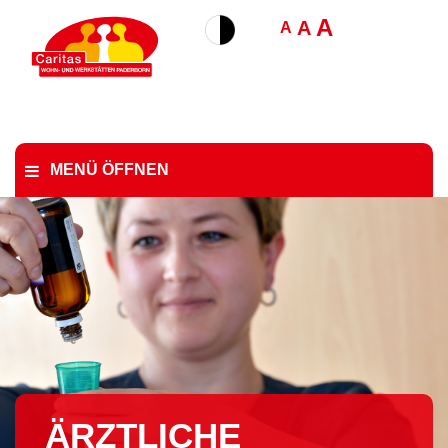
A
A
A
MENÜ ÖFFNEN
ÄRZTLICHE