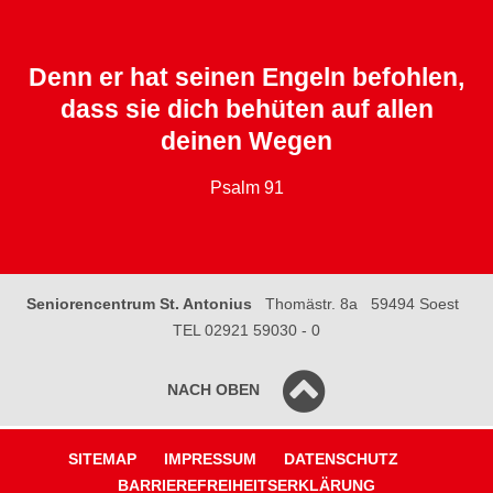
Denn er hat seinen Engeln befohlen,
dass sie dich behüten auf allen
deinen Wegen
Psalm 91
Seniorencentrum St. Antonius
Thomästr. 8a
59494 Soest
TEL 02921 59030 - 0
NACH OBEN
SITEMAP
IMPRESSUM
DATENSCHUTZ
BARRIEREFREIHEITSERKLÄRUNG