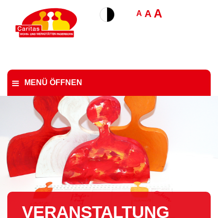
A
A
A
MENÜ ÖFFNEN
VER­AN­STAL­TUNG