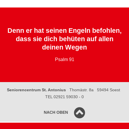
Denn er hat seinen Engeln befohlen,
dass sie dich behüten auf allen
deinen Wegen
Psalm 91
Seniorencentrum St. Antonius
Thomästr. 8a
59494 Soest
TEL 02921 59030 - 0
NACH OBEN