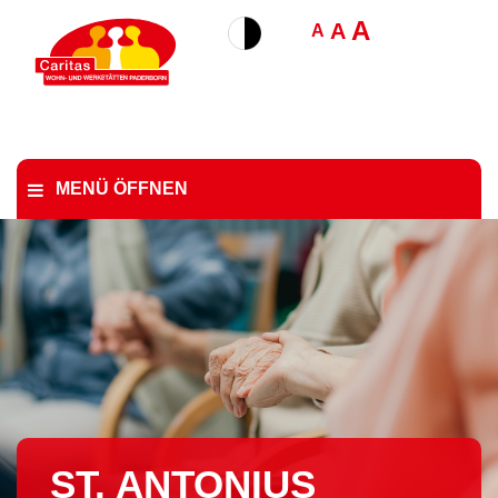
A
A
A
MENÜ ÖFFNEN
ST. ANTONIUS