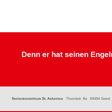
Denn er hat seinen Engel
Seniorencentrum St. Antonius
Thomästr. 8a
59494 Soest