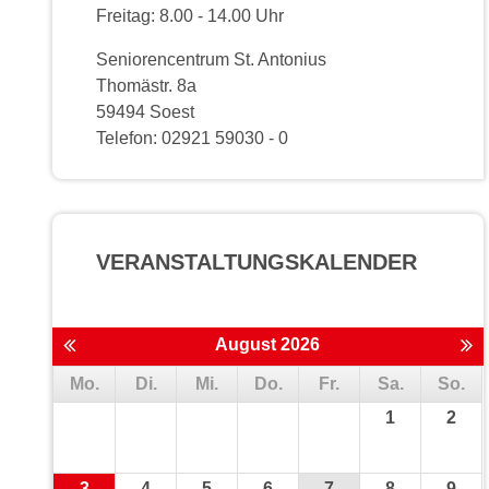
Freitag: 8.00 - 14.00 Uhr
Seniorencentrum St. Antonius
Thomästr. 8a
59494 Soest
Telefon: 02921 59030 - 0
VERANSTALTUNGS­KALENDER
August 2026
Mo.
Di.
Mi.
Do.
Fr.
Sa.
So.
1
2
3
4
5
6
7
8
9