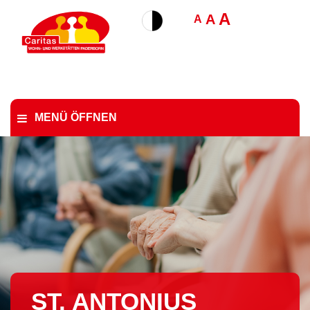
A
A
A
MENÜ ÖFFNEN
ST. ANTONIUS