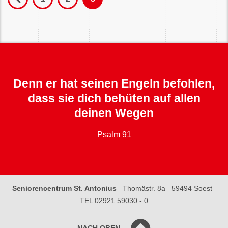
Denn er hat seinen Engeln befohlen,
dass sie dich behüten auf allen
deinen Wegen
Psalm 91
Seniorencentrum St. Antonius
Thomästr. 8a
59494 Soest
TEL 02921 59030 - 0