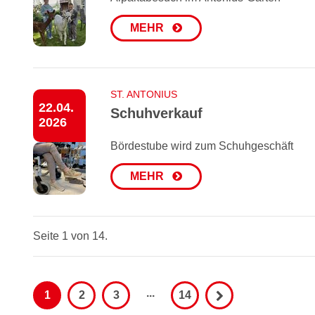
MEHR
ST. ANTONIUS
22.04.
Schuhverkauf
2026
Bördestube wird zum Schuhgeschäft
MEHR
Seite 1 von 14.
...
1
2
3
14